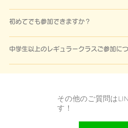
障害物を使って新たな課題や体の動かし方を通し
大切。
初めてでも参加できますか？
チャレンジクラスは、初めての方はご参加頂けま
す。
中学生以上のレギュラークラスご参加につい
中学生以上の受講方法は小学生と異なり、体験ク
んでご参加可能となります（2022年10月より
6種受講完了） → レギュラークラス 【中学生
ラークラス いずれかを自由選択（きほん全6種
​その他のご質問はL
す！