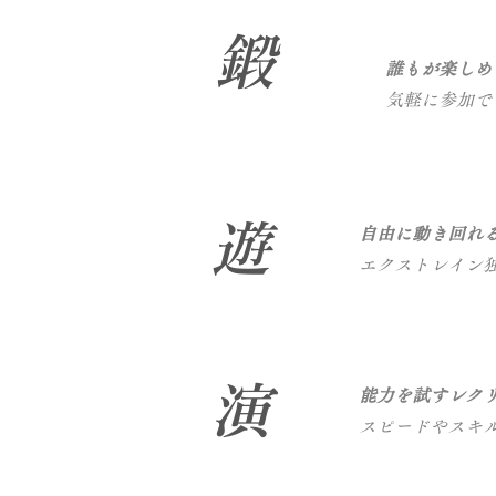
​鍛
​誰もが楽し
気軽に参加で
​遊
​自由に動き回れ
​エクストレイン
​演
​能力を試すレク
​スピードやスキ