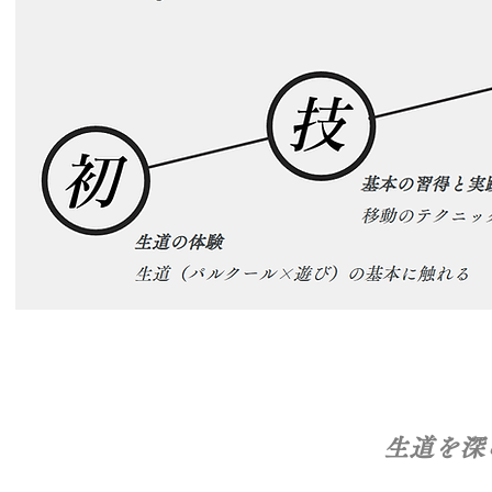
Be strong to be useful.
生道を深