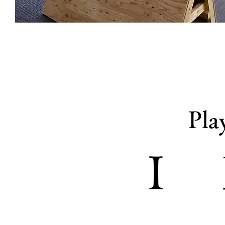
Pla
​I