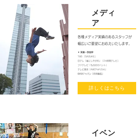
メディ
ア
各種メディア実績のあるスタッフが
​幅広いご要望にお応えいたします。
​▼ 実績一部抜粋
TBS 「SASUKE」
日テレ「嵐にしやがれ」「24時間テレビ」
フジテレビ「もののけハント」
​テレビ東京「ABChanZoo」
BABジャパン「月刊秘伝」
詳しくはこちら
​イベン