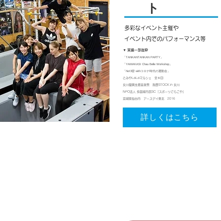
ト
多彩なイベント主催や
​イベント内でのパフォーマンス等
​▼ 実績一部抜粋
「TANKANTANKAN PARTY」
「YAMAKASI Chau Belle Workshop」
「No!3密 withコロナ時代の運動会」
とみやLaLaマルシェ 全８回
女川復興支援音楽祭 我歴STOCK in 女川
NPO法人 多賀城市民SC「スポーツてらこや」
宮城県仙台市 アースデイ東北 2016
詳しくはこちら