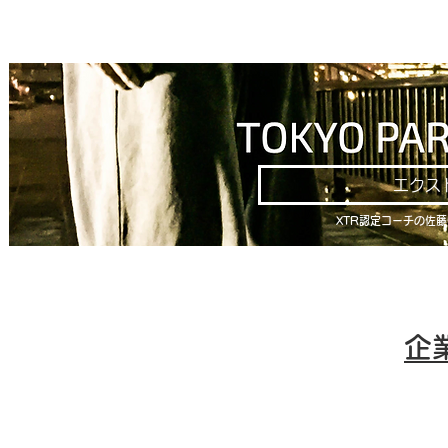
エクス
XTR認定コーチの佐
​