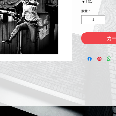
価
￥165
格
数量
*
カ