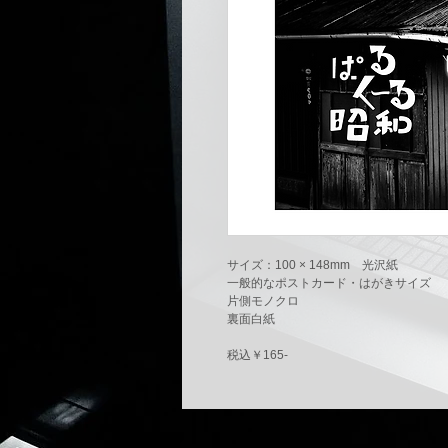
サイズ：100 × 148mm 光沢紙
一般的なポストカード・はがきサイズ
片側モノクロ
裏面白紙
税込￥165-