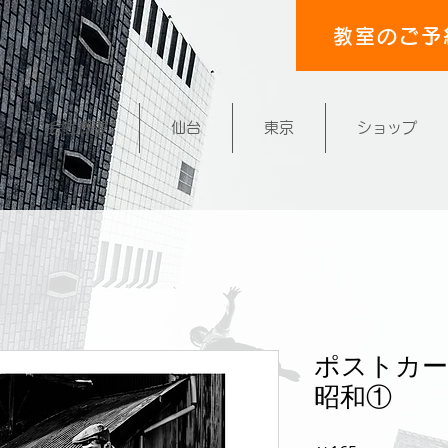
教室のご予
会社概要
仙台
東京
ショップ
ポストカー
昭和①