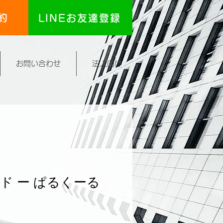
約
LINEお友達登録
お問い合わせ
法人向け
ド ー ぱるくーる